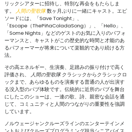
リックシアターに招待し、特別な再会をもたらしま
す。
人間の聖歌隊
数ヶ月ぶりに一緒にキャスト。エピ
ソードには、「Save Tonight」、
「Escape（ThePiñaColadaSong）」、「Hello」、
「Some Nights」などのゲストのお気に入りのパフォ
ーマンスと、キャストがこの歴史的な時間と才能のあ
るパフォーマーが将来について楽観的であり続ける方
法。
その高エネルギー、生演奏、足踏みの振り付けで高く
評価され、
人間の聖歌隊
クラシックからクラシックロ
ックまで、あらゆるものを演奏する普通の人が出演す
る没入型のパブ体験です。伝統的に近所のパブを舞台
にしたこのショーは、一連の歌、詩、親密な会話を通
じて、コミュニティと人間のつながりの重要性を強調
しています。
ノルウェージャンクルーズラインのエンターテインメ
ントおよびクルーズプログラミング担当シニアバイス