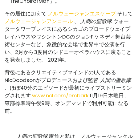
「TheChoirofMan」。
その居住に加えて
ノルウェージャンエスケープ
そして
ノルウェージャンアンコール
、
人間の聖歌隊
ウォー
タータワープレイスにあるシカゴのブロードウェイプ
レイハウスやワシントンDCのジョンF.ケネディ舞台芸
術センターなど、象徴的な会場で世界中で公演を行
い、2月から3度目のシドニーオペラハウスに戻ること
を発表しました。 2021年。
背後にあるクリエイティブマインドの1人である
NicDoodsonがプロデュースおよび監督
人間の聖歌隊
、ほぼ40分のエピソードが最初にライブストリーミン
グされます
www.ncl.com/embark
11月19日木曜日、
東部標準時午後9時、オンデマンドで利用可能になる
前。
「」
人間の聖歌隊
家族と私は、ノルウェージャンクル