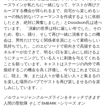
ーズラインが私たちに一緒になって、ゲストが再びク
ルーズする機会が得られるまで、自宅から楽しめるシ
ョーの独占的なパフォーマンスを作成するように依頼
したとき、絶対に興奮しました」とDoodson氏は述べ
ています。 「演劇の世界は特に厳しい年でした。その
ため、歌い、踊り、そして再び一緒に演奏するこの機
会は、男性だけでなく関係者全員にとって素晴らしい
気持ちでした。このエピソードで前向きで高揚するエ
ネルギーが出てきて、明るい日を楽しみにし続けるよ
うにチューニングしている人々に刺激を与えてくれる
ことを願っています。キャストはステージの内外で再
接続するこの機会を高く評価し、今ではこれまで以上
に、陸上、海、または人々が最も近い人々と集まるの
を楽しむ場所のパブでゲストを再び楽しませるのを楽
しみにしています。」
ノルウェージャンクルーズラインをキャッチできます
人間の聖歌隊
そして
EMBARK –シリーズ
オン